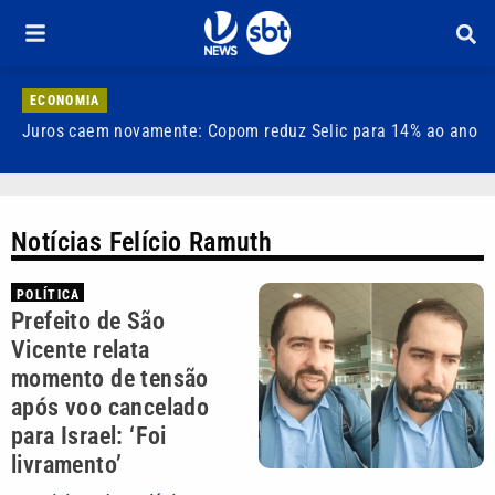
ECONOMIA
Juros caem novamente: Copom reduz Selic para 14% ao ano
A
f
Notícias Felício Ramuth
POLÍTICA
Prefeito de São
Vicente relata
momento de tensão
após voo cancelado
para Israel: ‘Foi
livramento’