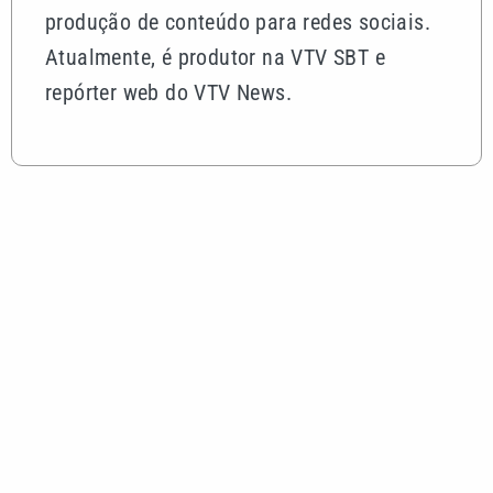
produção de conteúdo para redes sociais.
Atualmente, é produtor na VTV SBT e
repórter web do VTV News.
Mais lidas
Rocha Auto Peças celebra aniversário de 34 anos
com campanha válida até agosto
Quina 7086 sorteia R$ 600 mil nesta sexta; veja o
resultado
Tenista Bia Haddad anuncia pausa na carreira;
entenda os motivos