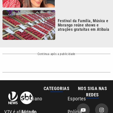
CATEGORIAS
NOS SIGA NAS
REDES
Cotidiano
Esportes
Mundo
Polícia
VTV é afiliada do
SBT na Região
Metropolitana de
Política
Variedades
Campinas e
Baixada Santista.
Sobre nós
Anuncie agora com a emissora VTV SBT
Área de cobertura que a VTV SBT acompanha:
Entre em contato com a VTV News
Copyright © 2026. Todos os direitos