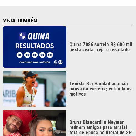
motivos
Bruna Biancardi e Neymar
reúnem amigos para arraial
fora de época no litoral de SP
Festival da Família, Música e
Morango reúne shows e
atrações gratuitas em Atibaia
Continua após a publicidade