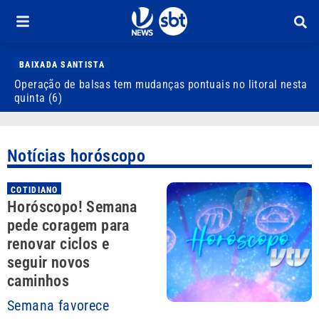
BAIXADA SANTISTA
Operação de balsas tem mudanças pontuais no litoral nesta
S
quinta (6)
d
Notícias horóscopo
COTIDIANO
Horóscopo! Semana
pede coragem para
renovar ciclos e
seguir novos
caminhos
Semana favorece