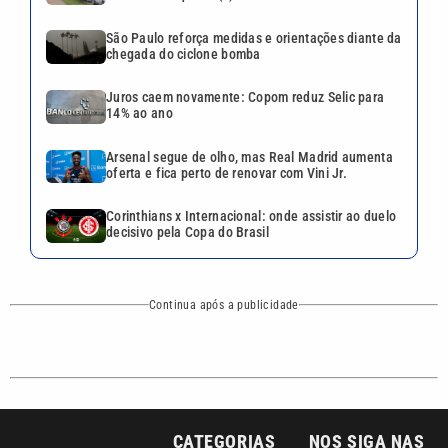
Continua após a publicidade
CATEGORIAS
NOS SIGA NAS
REDES
Cotidiano
Esportes
Mundo
Polícia
VTV é afiliada do
SBT na Região
Metropolitana de
Política
Variedades
Campinas e
Baixada Santista.