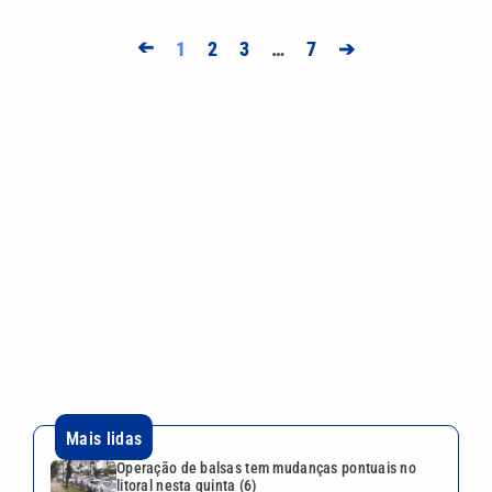
➔
1
2
3
…
7
➔
Mais lidas
Operação de balsas tem mudanças pontuais no
litoral nesta quinta (6)
São Paulo reforça medidas e orientações diante da
chegada do ciclone bomba
Juros caem novamente: Copom reduz Selic para
14% ao ano
Arsenal segue de olho, mas Real Madrid aumenta
oferta e fica perto de renovar com Vini Jr.
Corinthians x Internacional: onde assistir ao duelo
decisivo pela Copa do Brasil