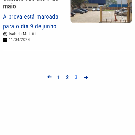
maio
A prova está marcada
para o dia 9 de junho
Isabela Meletti
11/04/2024
➔
1
2
3
➔
Mais lidas
Lei aprova punição a deepfakes e endurece
combate à violência sexual infantil na internet
Homem é preso após ameaçar a própria mãe com