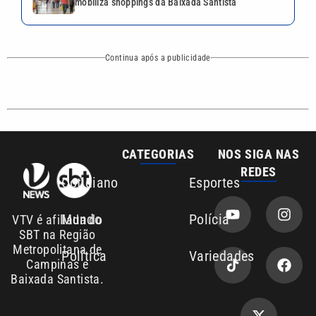
Mundo
Polícia
VTV é afiliada do
SBT na Região
Metropolitana de
Política
Variedades
Campinas e
Baixada Santista.
Sobre nós
Anuncie agora com a emissora VTV SBT
Área de cobertura que a VTV SBT acompanha:
Entre em contato com a VTV News
Copyright © 2026. Todos os direitos
Política de privacidade
reservados | Empresa de Comunicação PRM
Ltda – CNPJ: 01.773.119.0001-60