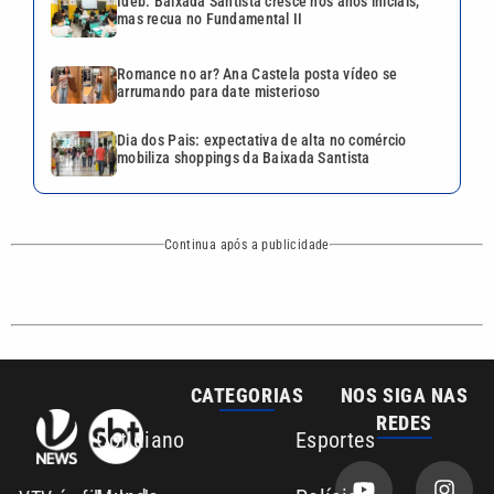
CATEGORIAS
NOS SIGA NAS
REDES
Cotidiano
Esportes
Mundo
Polícia
VTV é afiliada do
SBT na Região
Metropolitana de
Política
Variedades
Campinas e
Baixada Santista.
Sobre nós
Anuncie agora com a emissora VTV SBT
Área de cobertura que a VTV SBT acompanha:
Entre em contato com a VTV News