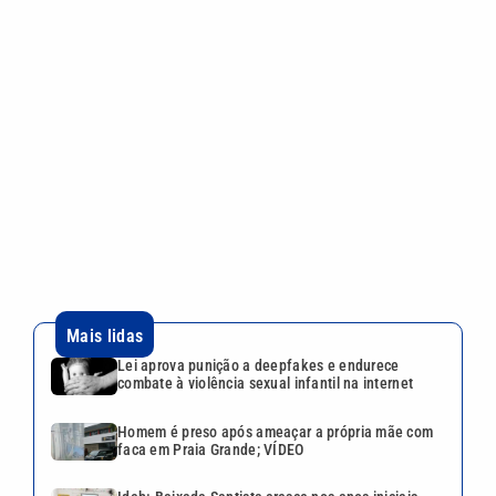
Mais lidas
Lei aprova punição a deepfakes e endurece
combate à violência sexual infantil na internet
Homem é preso após ameaçar a própria mãe com
faca em Praia Grande; VÍDEO
Ideb: Baixada Santista cresce nos anos iniciais,
mas recua no Fundamental II
Romance no ar? Ana Castela posta vídeo se
arrumando para date misterioso
Dia dos Pais: expectativa de alta no comércio
mobiliza shoppings da Baixada Santista
Continua após a publicidade