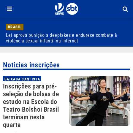
BRASIL
Lei aprova punição a deepfakes e endurece combate à
H
violência sexual infantil na internet
P
Notícias inscrições
BAIXADA SANTISTA
Inscrições para pré-
seleção de bolsas de
estudo na Escola do
Teatro Bolshoi Brasil
terminam nesta
quarta