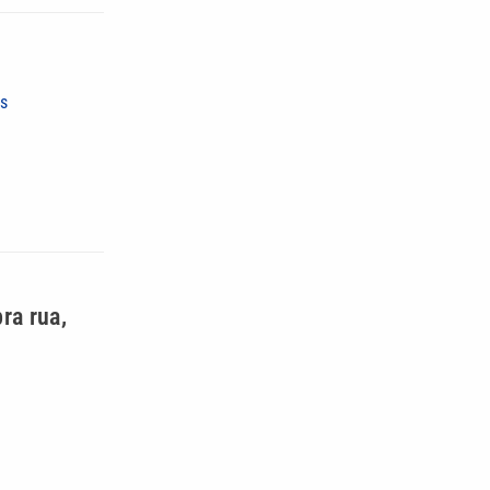
os
ra rua,