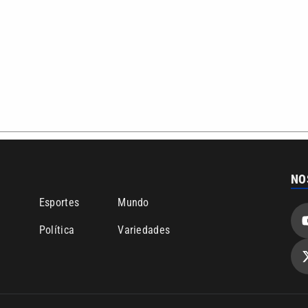
NO
o
Esportes
Mundo
Política
Variedades
bertura que a VTV SBT acompanha:
Entre em contato com a VTV News
ão PRM Ltda – CNPJ: 01.773.119.0001-60
Política de privacidade