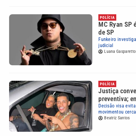
POLÍCIA
MC Ryan SP é 
de SP
Funkeiro investig
judicial
Luana Gasparetto
POLÍCIA
Justiça conv
preventiva; e
Decisão visa evit
movimentou cerca 
Beatriz Santos