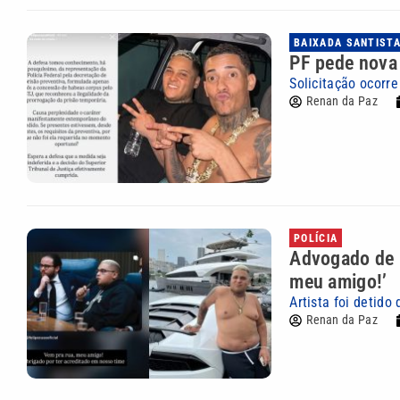
BAIXADA SANTIST
PF pede nova 
Solicitação ocorr
Renan da Paz
POLÍCIA
Advogado de 
meu amigo!’
Artista foi detido
Renan da Paz