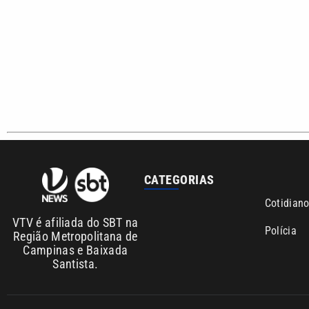
CATEGORIAS
Cotidian
VTV é afiliada do SBT na
Polícia
Região Metropolitana de
Campinas e Baixada
Santista.
Sobre nós
Anuncie agora com a emissora VTV SBT
Área de co
Copyright © 2026. Todos os direitos reservados | Empresa de Comunicaç