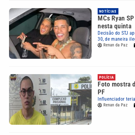
NOTÍCIAS
MCs Ryan SP 
nesta quinta
Decisão do STJ ap
30, de maneira ile
Renan da Paz
POLÍCIA
Foto mostra d
PF
Influenciador ter
Renan da Paz