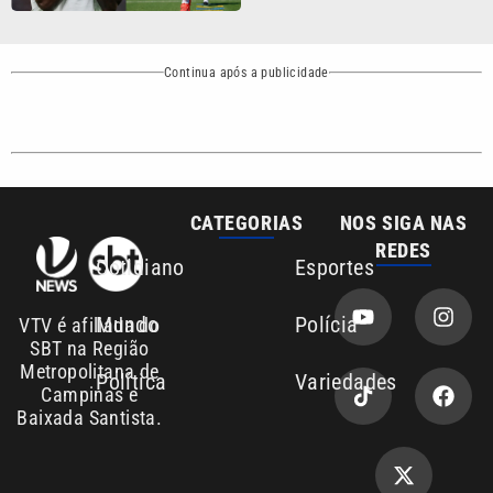
Continua após a publicidade
CATEGORIAS
NOS SIGA NAS
REDES
Cotidiano
Esportes
Mundo
Polícia
VTV é afiliada do
SBT na Região
Metropolitana de
Política
Variedades
Campinas e
Baixada Santista.
Sobre nós
Anuncie agora com a emissora VTV SBT