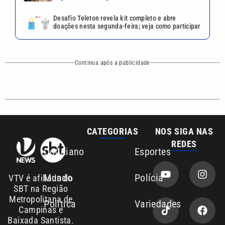
Cotidiano
Esportes
Mundo
Polícia
VTV é afiliada do
SBT na Região
Metropolitana de
Política
Variedades
Campinas e
Baixada Santista.
Sobre nós
Anuncie agora com a emissora VTV SBT
Área de cobertura que a VTV SBT acompanha:
Entre em contato com a VTV News
Copyright © 2026. Todos os direitos
Política de privacidade
reservados | Empresa de Comunicação PRM