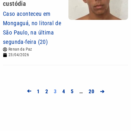
custódia
Caso aconteceu em
Mongaguá, no litoral de
São Paulo, na última
segunda-feira (20)
Renan da Paz
23/04/2026
➔
1
2
3
4
5
…
20
➔
Mais lidas
Piracicaba amplia transporte de pacientes com