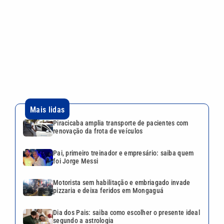
renovação da frota de veículos
Pai, primeiro treinador e empresário: saiba quem
foi Jorge Messi
Motorista sem habilitação e embriagado invade
pizzaria e deixa feridos em Mongaguá
Dia dos Pais: saiba como escolher o presente ideal
segundo a astrologia
Desafio Teleton revela kit completo e abre
doações nesta segunda-feira; veja como participar
Continua após a publicidade
CATEGORIAS
NOS SIGA NAS
REDES