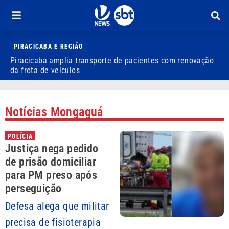
PIRACICABA E REGIÃO
Piracicaba amplia transporte de pacientes com renovação
P
da frota de veículos
M
Notícias Mongaguá
POLÍCIA
Justiça nega pedido
de prisão domiciliar
para PM preso após
perseguição
Defesa alega que militar
precisa de fisioterapia