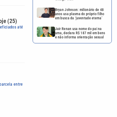
Bryan Johnson: milionário de 48
anos usa plasma do próprio filho
em busca da ‘juventude eterna’
oje (25)
eficiados até
Jair Renan usa nome do pai na
urna, declara R$ 187 mil em bens
e não informa orientação sexual
parcela entre