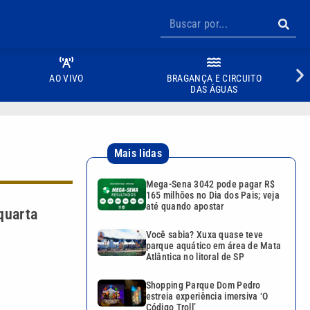
AO VIVO
BRAGANÇA E CIRCUITO
DAS ÁGUAS
Mais lidas
Mega-Sena 3042 pode pagar R$
165 milhões no Dia dos Pais; veja
até quando apostar
quarta
Você sabia? Xuxa quase teve
parque aquático em área de Mata
Atlântica no litoral de SP
Shopping Parque Dom Pedro
estreia experiência imersiva ‘O
Código Troll’