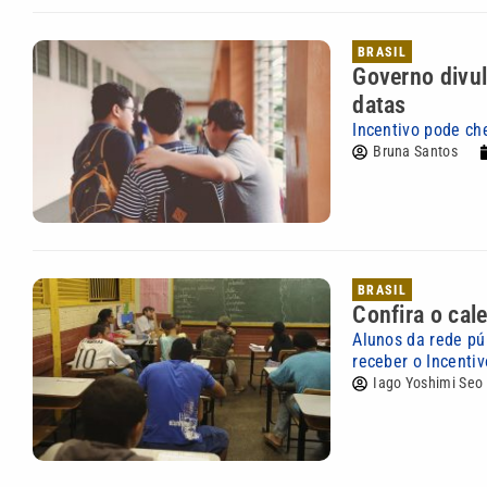
BRASIL
Governo divu
datas
Incentivo pode ch
Bruna Santos
BRASIL
Confira o ca
Alunos da rede pú
receber o Incentiv
Iago Yoshimi Seo