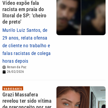
Vídeo expõe fala
racista em praia do
litoral de SP: ‘cheiro
de preto’
Murilo Luiz Santos, de
29 anos, relata ofensa
de cliente no trabalho e
falas racistas de colega
horas depois
Renan da Paz
26/02/2026
VARIEDADES
Grazi Massafera
revelou ter sido vítima
de preconceito por ser