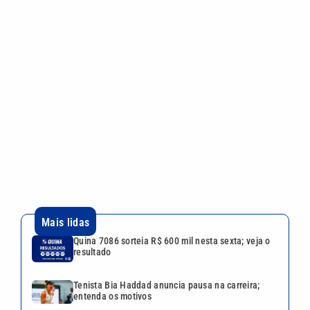
Mais lidas
Quina 7086 sorteia R$ 600 mil nesta sexta; veja o
resultado
Tenista Bia Haddad anuncia pausa na carreira;
entenda os motivos
Bruna Biancardi e Neymar reúnem amigos para
arraial fora de época no litoral de SP
Festival da Família, Música e Morango reúne
shows e atrações gratuitas em Atibaia
Larissa Manoela ganha disputa contra gravadora
após recurso ser negado pela Justiça
Continua após a publicidade