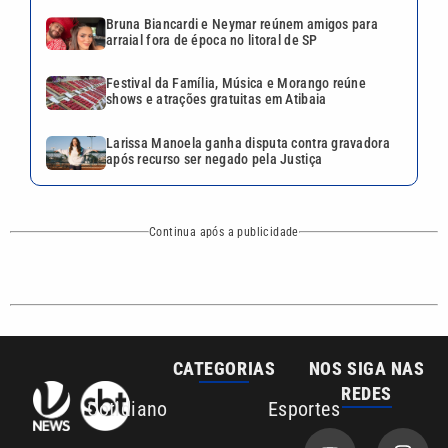
CATEGORIAS
NOS SIGA NAS
REDES
Cotidiano
Esportes
Mundo
Polícia
VTV é afiliada do
SBT na Região
Metropolitana de
Política
Variedades
Campinas e
Baixada Santista.
Sobre nós
Anuncie agora com a emissora VTV SBT
Área de cobertura que a VTV SBT acompanha: