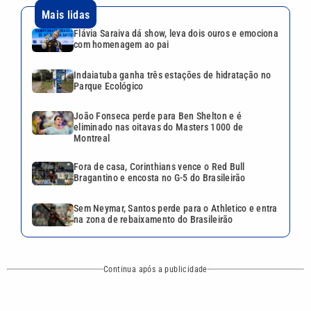
Bragantino e encosta no G-5 do Brasileirão
Sem Neymar, Santos perde para o Athletico e entra
na zona de rebaixamento do Brasileirão
Continua após a publicidade
CATEGORIAS
NOS SIGA NAS
REDES
Cotidiano
Esportes
Mundo
Polícia
VTV é afiliada do
SBT na Região
Metropolitana de
Política
Variedades
Campinas e
Baixada Santista.