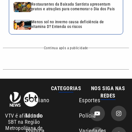
Restaurantes da Baixada Santista apresentam
pratos e atrações para comemorar o Dia dos Pais
Menos sol no inverno causa deficiência de
vitamina D? Entenda os riscos
Continua após a publicidade
CATEGORIAS
NOS SIGA NAS
REDES
Cotidiano
Esportes
Mundo
Polícia
VTV é afiliada do
SBT na Região
Metropolitana de
Política
Variedades
Campinas e
Baixada Santista.