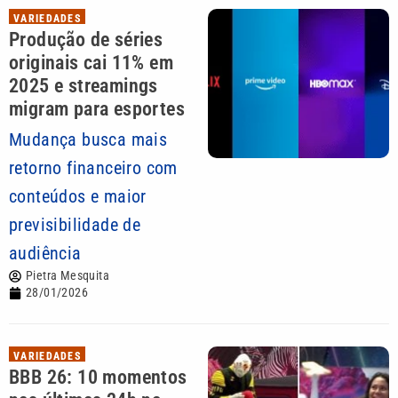
VARIEDADES
Produção de séries
originais cai 11% em
2025 e streamings
migram para esportes
Mudança busca mais
retorno financeiro com
conteúdos e maior
previsibilidade de
audiência
Pietra Mesquita
28/01/2026
VARIEDADES
BBB 26: 10 momentos