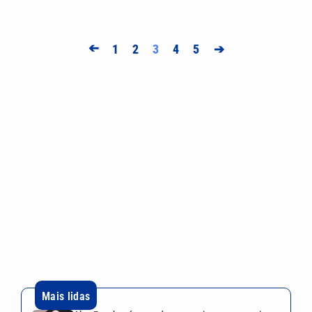
➔
1
2
3
4
5
➔
Mais lidas
Alex Escobar é operado para retirar tumor no timo
e passa bem
Corinthians vence Internacional, mas acaba
eliminado da Copa do Brasil
Quina 7085 tem prêmio de R$ 10,5 milhões nesta
quinta; veja o resultado
Mega-Sena 3041 sorteia prêmio de R$ 150 milhões
nesta quinta; veja o resultado