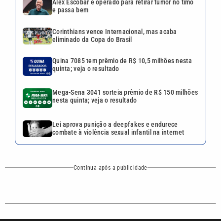
Lei aprova punição a deepfakes e endurece
combate à violência sexual infantil na internet
Continua após a publicidade
CATEGORIAS
NOS SIGA NAS
REDES
Cotidiano
Esportes
Mundo
Polícia
VTV é afiliada do
SBT na Região
Metropolitana de
Política
Variedades
Campinas e
Baixada Santista.