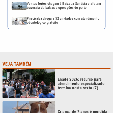
Enade 2026: recurso para
atendimento especializado
termina nesta sexta (7)
Criança de 7 anos é mordida
por cão em praça de
Mongaguá; VÍDEO
Vai melar? Pressão política no
Corinthians trava renovação
de Memphis Depay
Ventos fortes chegam à
Baixada Santista e afetam
travessia de balsas e
operações do porto