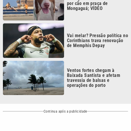
Continua após a publicidade
CATEGORIAS
NOS SIGA NAS
REDES
Cotidiano
Esportes
Mundo
Polícia
VTV é afiliada do
SBT na Região
Metropolitana de
Política
Variedades
Campinas e
Baixada Santista.