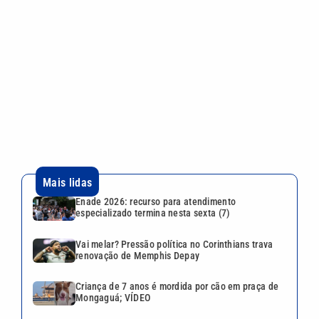
Mais lidas
Enade 2026: recurso para atendimento
especializado termina nesta sexta (7)
Vai melar? Pressão política no Corinthians trava
renovação de Memphis Depay
Criança de 7 anos é mordida por cão em praça de
Mongaguá; VÍDEO
Ventos fortes chegam à Baixada Santista e afetam
travessia de balsas e operações do porto
Piracicaba chega a 52 unidades com atendimento
odontológico gratuito
VEJA TAMBÉM