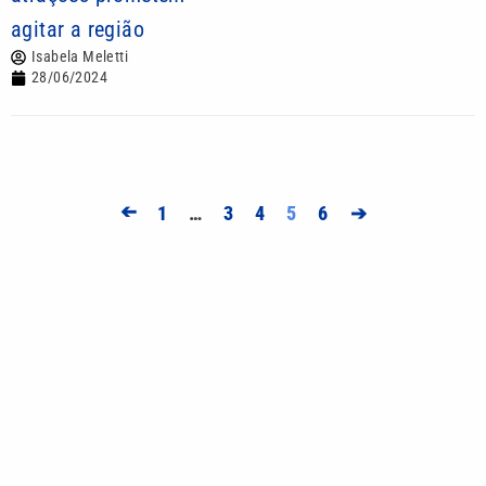
agitar a região
Isabela Meletti
28/06/2024
➔
1
…
3
4
5
6
➔
Mais lidas
Exemplo que atravessa gerações: a força do
companheirismo entre pais e filhos
R$ 165 milhões: Confira o resultado da Mega-Sena
3042