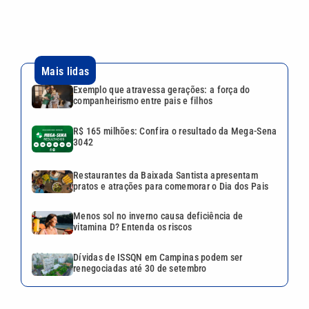
Restaurantes da Baixada Santista apresentam
pratos e atrações para comemorar o Dia dos Pais
Menos sol no inverno causa deficiência de
vitamina D? Entenda os riscos
Dívidas de ISSQN em Campinas podem ser
renegociadas até 30 de setembro
Continua após a publicidade
CATEGORIAS
NOS SIGA NAS
REDES
Cotidiano
Esportes
Mundo
Polícia
VTV é afiliada do
SBT na Região
Metropolitana de
Política
Variedades