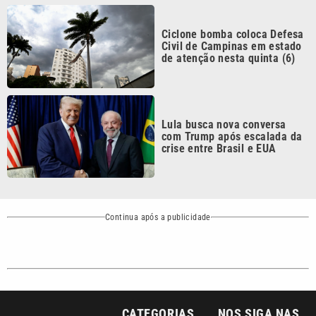
Civil de Campinas em estado
de atenção nesta quinta (6)
Lula busca nova conversa
com Trump após escalada da
crise entre Brasil e EUA
Continua após a publicidade
CATEGORIAS
NOS SIGA NAS
REDES
Cotidiano
Esportes
Mundo
Polícia
VTV é afiliada do