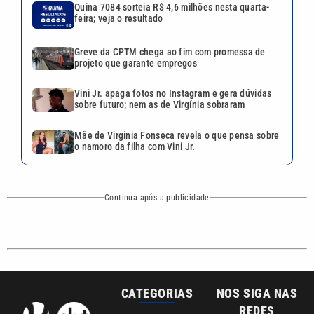
Continua após a publicidade
CATEGORIAS
NOS SIGA NAS
REDES
Cotidiano
Esportes
Mundo
Polícia
VTV é afiliada do
SBT na Região
Metropolitana de
Política
Variedades
Campinas e
Baixada Santista.
Sobre nós