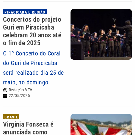
PIRACICABA E REGIÃO
Concertos do projeto
Guri em Piracicaba
celebram 20 anos até
o fim de 2025
O 1º Concerto do Coral
do Guri de Piracicaba
será realizado dia 25 de
maio, no domingo
Redação VTV
22/05/2025
BRASIL
Virginia Fonseca é
anunciada como