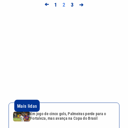
➔
1
2
3
➔
Mais lidas
Em jogo de cinco gols, Palmeiras perde para o
Fortaleza, mas avança na Copa do Brasil
Quina 7084 sorteia R$ 4,6 milhões nesta quarta-
feira; veja o resultado
Greve da CPTM chega ao fim com promessa de
projeto que garante empregos
Vini Jr. apaga fotos no Instagram e gera dúvidas
sobre futuro; nem as de Virgínia sobraram
Mãe de Virginia Fonseca revela o que pensa sobre
o namoro da filha com Vini Jr.