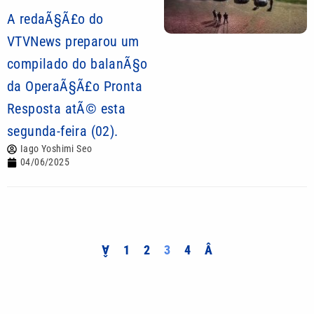
A redaÃ§Ã£o do
VTVNews preparou um
compilado do balanÃ§o
da OperaÃ§Ã£o Pronta
Resposta atÃ© esta
segunda-feira (02).
Iago Yoshimi Seo
04/06/2025
Â
1
2
3
4
Â