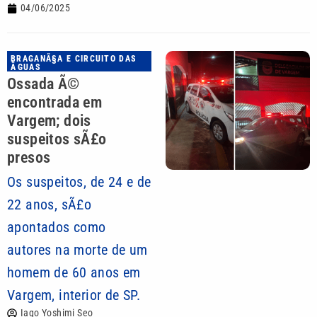
04/06/2025
BRAGANÃ§A E CIRCUITO DAS
ÃGUAS
Ossada Ã©
encontrada em
Vargem; dois
suspeitos sÃ£o
presos
Os suspeitos, de 24 e de
22 anos, sÃ£o
apontados como
autores na morte de um
homem de 60 anos em
Vargem, interior de SP.
Iago Yoshimi Seo