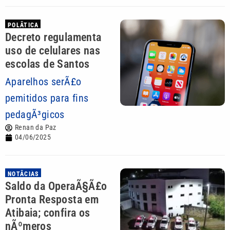
POLÃ­TICA
Decreto regulamenta
uso de celulares nas
escolas de Santos
Aparelhos serÃ£o
pemitidos para fins
pedagÃ³gicos
Renan da Paz
04/06/2025
NOTÃ­CIAS
Saldo da OperaÃ§Ã£o
Pronta Resposta em
Atibaia; confira os
nÃºmeros