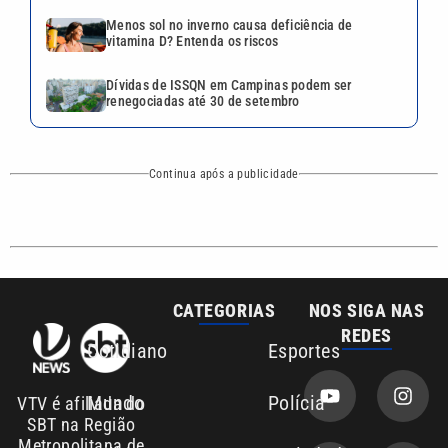
CATEGORIAS
NOS SIGA NAS
REDES
Cotidiano
Esportes
Mundo
Polícia
VTV é afiliada do
SBT na Região
Metropolitana de
Política
Variedades
Campinas e
Baixada Santista.
Sobre nós
Anuncie agora com a emissora VTV SBT
Área de cobertura que a VTV SBT acompanha:
Entre em contato com a VTV News