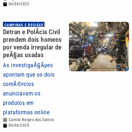
04/06/2025
CAMPINAS E REGIÃ£O
Detran e PolÃ­cia Civil
prendem dois homens
por venda irregular de
peÃ§as usadas
As investigaÃ§Ãµes
apontam que os dois
comÃ©rcios
anunciavam os
produtos em
plataformas online
Camila Borges dos Santos
04/06/2025