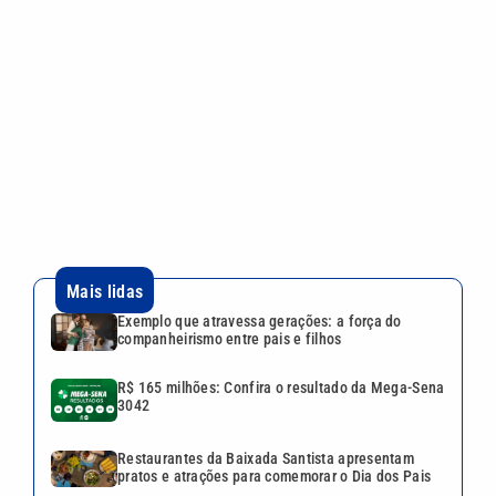
Mais lidas
Exemplo que atravessa gerações: a força do
companheirismo entre pais e filhos
R$ 165 milhões: Confira o resultado da Mega-Sena
3042
Restaurantes da Baixada Santista apresentam
pratos e atrações para comemorar o Dia dos Pais
Menos sol no inverno causa deficiência de
vitamina D? Entenda os riscos
Dívidas de ISSQN em Campinas podem ser
renegociadas até 30 de setembro
Continua após a publicidade