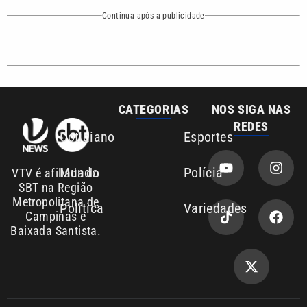
Mundo
Polícia
VTV é afiliada do
SBT na Região
Metropolitana de
Política
Variedades
Campinas e
Baixada Santista.
Sobre nós
Anuncie agora com a emissora VTV SBT
Área de cobertura que a VTV SBT acompanha:
Entre em contato com a VTV News
Copyright © 2026. Todos os direitos
Política de privacidade
reservados | Empresa de Comunicação PRM
Ltda – CNPJ: 01.773.119.0001-60