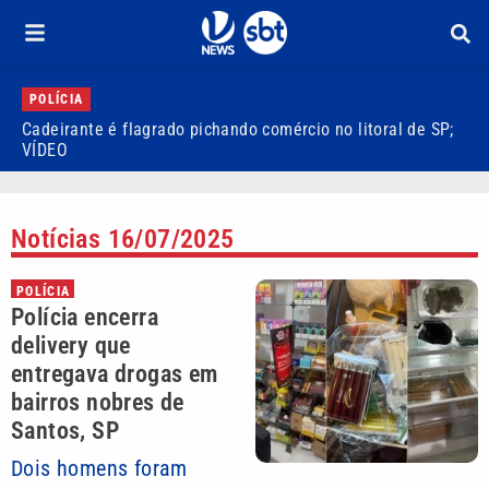
POLÍCIA
Cadeirante é flagrado pichando comércio no litoral de SP;
P
VÍDEO
S
Notícias 16/07/2025
POLÍCIA
Polícia encerra
delivery que
entregava drogas em
bairros nobres de
Santos, SP
Dois homens foram