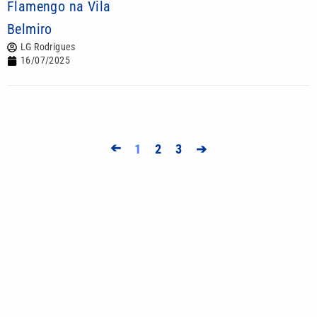
Flamengo na Vila
Belmiro
LG Rodrigues
16/07/2025
➔
1
2
3
➔
Mais lidas
Cadeirante é flagrado pichando comércio no litoral
de SP; VÍDEO
Pai enfrenta criminosos para proteger filho de
assalto em Santos; VÍDEO