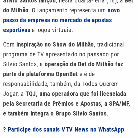
Silvio Santos lançou
, nesta quarta-feira (16), a
Bet
do Milhão
. O lançamento representa um
novo
passo da empresa no mercado de apostas
esportivas
e jogos virtuais.
Com
inspiração no Show do Milhão
, tradicional
programa de TV apresentado no passado por
Silvio Santos, a
operação da Bet do Milhão faz
parte da plataforma OpenBet
e é de
responsabilidade, também, da Todos Querem
Jogar, a
TQJ, uma operadora que foi licenciada
pela Secretaria de Prêmios e Apostas, a SPA/MF,
e também integra o Grupo Silvio Santos
.
? Participe dos canais VTV News no WhatsApp