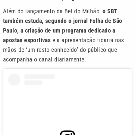
Além do lançamento da Bet do Milhão,
o SBT
também estuda, segundo o jornal Folha de São
Paulo, a criação de um programa dedicado a
apostas esportivas
e a apresentação ficaria nas
mãos de ‘um rosto conhecido’ do público que
acompanha o canal diariamente.