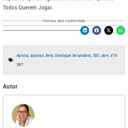
Todos Querem Jogar.
Continua após a publicidade
Aposta
,
apostas
,
Bets
,
Destaque Secundário
,
SBT
,
sbt+
,
VTV
SBT
Autor