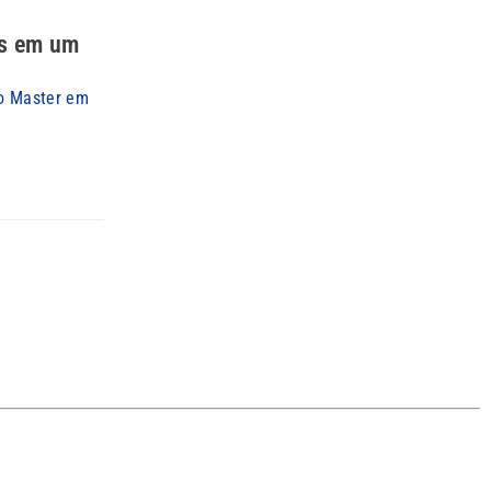
es em um
co Master em