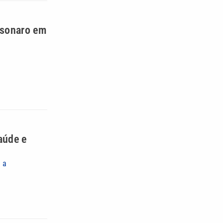
lsonaro em
aúde e
 a