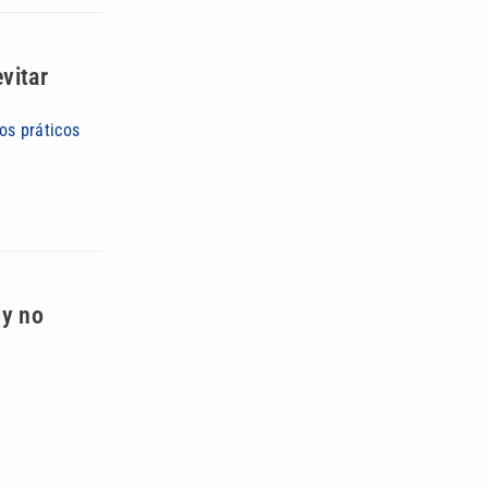
vitar
os práticos
sy no