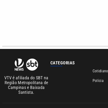
CATEGORIAS
Cotidian
VTV é afiliada do SBT na
Polícia
Região Metropolitana de
Campinas e Baixada
Santista.
Sobre nós
Anuncie agora com a emissora VTV SBT
Área de co
Copyright © 2026. Todos os direitos reservados | Empresa de Comunicaç