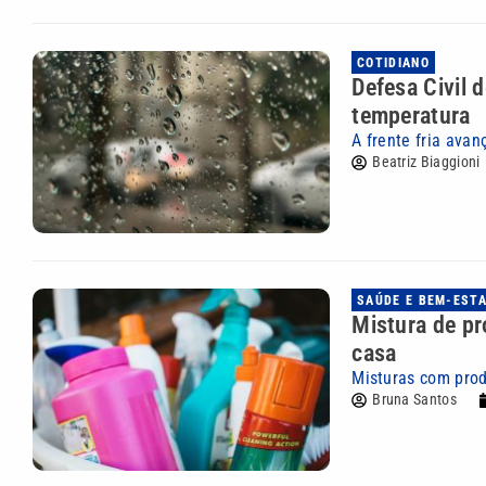
COTIDIANO
Defesa Civil 
temperatura
A frente fria ava
Beatriz Biaggioni
SAÚDE E BEM-EST
Mistura de pr
casa
Misturas com prod
Bruna Santos