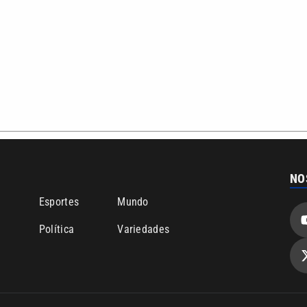
NO
o
Esportes
Mundo
Política
Variedades
bertura que a VTV SBT acompanha:
Entre em contato com a VTV News
ão PRM Ltda – CNPJ: 01.773.119.0001-60
Política de privacidade