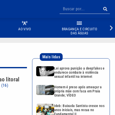
AO VIVO
BRAGANÇA E CIRCUITO
DAS ÁGUAS
Mais lidas
Lei aprova punição a deepfakes e
endurece combate à violência
sexual infantil na internet
o litoral
 (16)
Homem é preso após ameaçar a
própria mãe com faca em Praia
Grande; VÍDEO
Ideb: Baixada Santista cresce nos
anos iniciais, mas recua no
Fundamental II