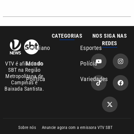
CATEGORIAS
NOS SIGA NAS
REDES
Cotidiano
Esportes
Mundo
Polícia
VTV é afiliada do
SBT na Região
Metropolitana de
Política
Variedades
Campinas e
Baixada Santista.
Sobre nós
Anuncie agora com a emissora VTV SBT
Área de cobertura que a VTV SBT acompanha:
Entre em contato com a VTV News