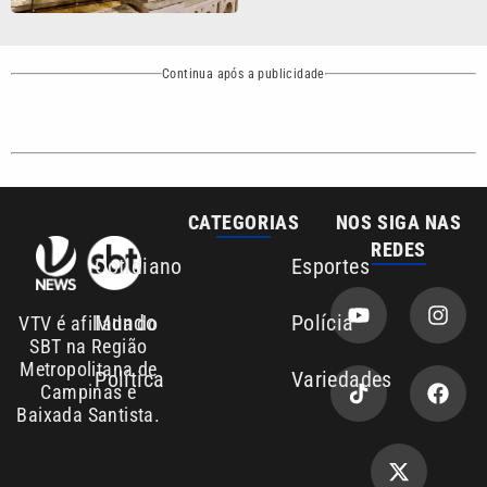
Continua após a publicidade
CATEGORIAS
NOS SIGA NAS
REDES
Cotidiano
Esportes
Mundo
Polícia
VTV é afiliada do
SBT na Região
Metropolitana de
Política
Variedades
Campinas e
Baixada Santista.