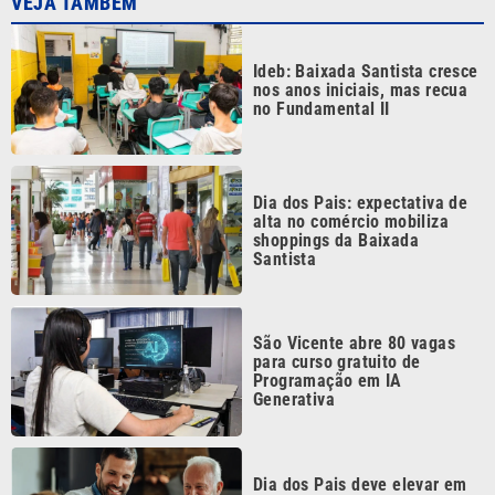
Ideb: Baixada Santista cresce
nos anos iniciais, mas recua
no Fundamental II
Dia dos Pais: expectativa de
alta no comércio mobiliza
shoppings da Baixada
Santista
São Vicente abre 80 vagas
para curso gratuito de
Programação em IA
Generativa
Dia dos Pais deve elevar em
10% o faturamento dos
restaurantes da Baixada
Santista