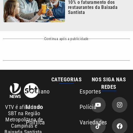
Continua após a publicidade
CATEGORIAS
NOS SIGA NAS
REDES
Cotidiano
Esportes
Mundo
Polícia
VTV é afiliada do
SBT na Região
Metropolitana de
Política
Variedades
Campinas e
Baixada Santista.