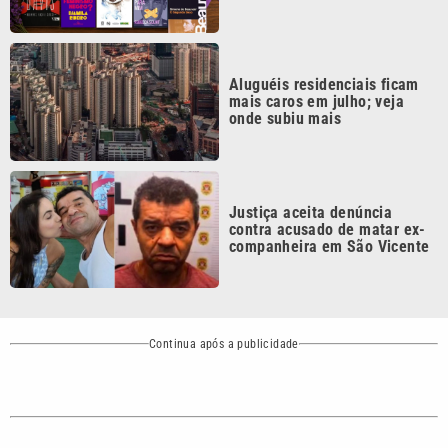
Continua após a publicidade
CATEGORIAS
NOS SIGA NAS
REDES
Cotidiano
Esportes
Mundo
Polícia
VTV é afiliada do
SBT na Região
Metropolitana de
Política
Variedades
Campinas e
Baixada Santista.
Sobre nós
Anuncie agora com a emissora VTV SBT