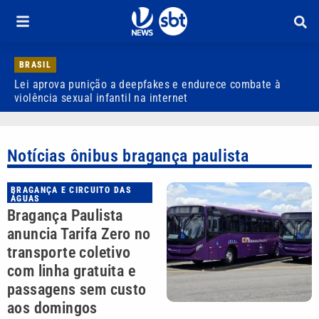
BRASIL
Lei aprova punição a deepfakes e endurece combate à
H
violência sexual infantil na internet
P
Notícias ônibus bragança paulista
BRAGANÇA E CIRCUITO DAS
ÁGUAS
Bragança Paulista
anuncia Tarifa Zero no
transporte coletivo
com linha gratuita e
passagens sem custo
aos domingos