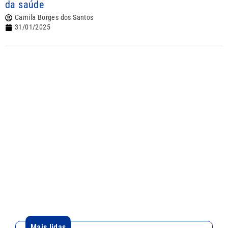
da saúde
Camila Borges dos Santos
31/01/2025
Mais lidas
Pai, primeiro treinador e empresário: saiba quem
foi Jorge Messi
Motorista sem habilitação e embriagado invade
pizzaria e deixa feridos em Mongaguá
Dia dos Pais: saiba como escolher o presente ideal
segundo a astrologia
Desafio Teleton revela kit completo e abre
doações nesta segunda-feira; veja como participar