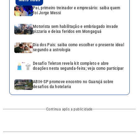
ABIH-SP promove encontro no Guarujá sobre
desafios da hotelaria
Continua após a publicidade
CATEGORIAS
NOS SIGA NAS
REDES
Cotidiano
Esportes
Mundo
Polícia
VTV é afiliada do
SBT na Região
Metropolitana de
Política
Variedades
Campinas e
Baixada Santista.