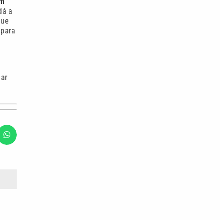
em
dá a
que
 para
mar