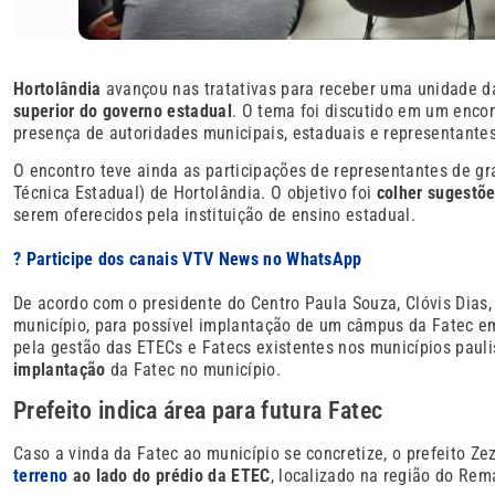
Hortolândia
avançou nas tratativas para receber uma unidade 
superior do governo estadual
. O tema foi discutido em um encon
presença de autoridades municipais, estaduais e representante
O encontro teve ainda as participações de representantes de g
Técnica Estadual) de Hortolândia. O objetivo foi
colher sugestõ
serem oferecidos pela instituição de ensino estadual.
? Participe dos canais VTV News no WhatsApp
De acordo com o presidente do Centro Paula Souza, Clóvis Dias, o
município, para possível implantação de um câmpus da Fatec em
pela gestão das ETECs e Fatecs existentes nos municípios pauli
implantação
da Fatec no município.
Prefeito indica área para futura Fatec
Caso a vinda da Fatec ao município se concretize, o prefeito Z
terreno
ao lado do prédio da ETEC
, localizado na região do Re