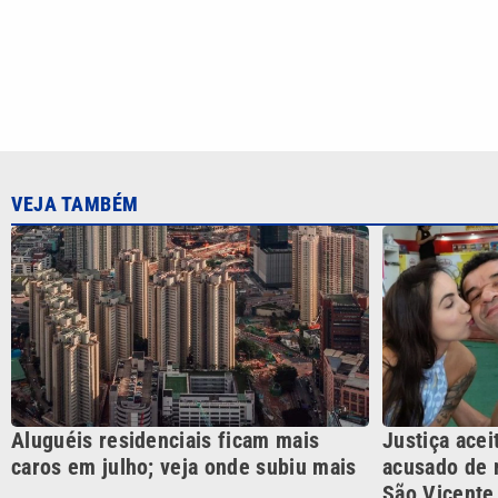
Justiça acei
Aluguéis residenciais ficam mais
acusado de 
caros em julho; veja onde subiu mais
São Vicente
CATEGORIAS
Cotidian
VTV é afiliada do SBT na
Polícia
Região Metropolitana de
Campinas e Baixada