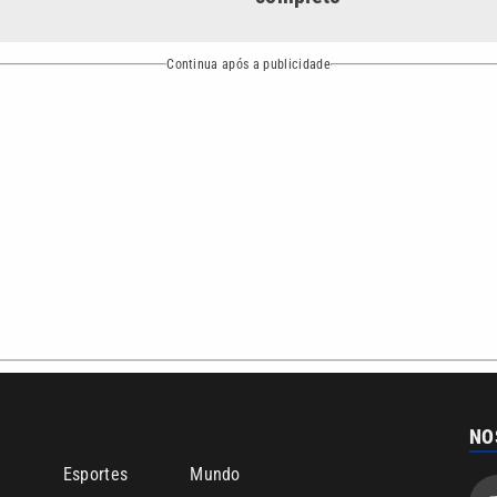
bertura que a VTV SBT acompanha:
Entre em contato com a VTV News
ão PRM Ltda – CNPJ: 01.773.119.0001-60
Política de privacidade