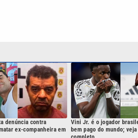
ta denúncia contra
Vini Jr. é o jogador brasil
matar ex-companheira em
bem pago do mundo; veja 
completo
Continua após a publicidade
NO
o
Esportes
Mundo
Política
Variedades