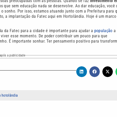
essoas preocupadas com as pessoas. Quando se faz
investimento 
mos que sem educação nada se desenvolve. Ao dar educação, você 
r o sonho. Por isso, estamos atuando junto com a Prefeitura para 
sto, a implantação da Fatec aqui em Hortolândia. Hoje é um marco
a da Fatec para a cidade é importante para ajudar a
população
a
r viver esse momento. De poder contribuir um pouco para que
inho. É importante sonhar. Ter pensamento positivo para transfor
após a publicidade
m hotolândia