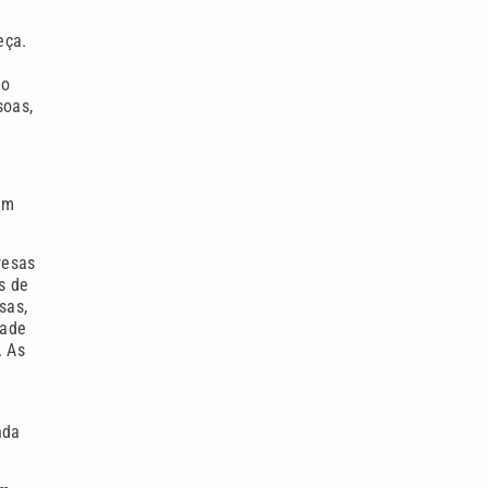
eça.
 o
soas,
em
resas
s de
sas,
dade
. As
nda