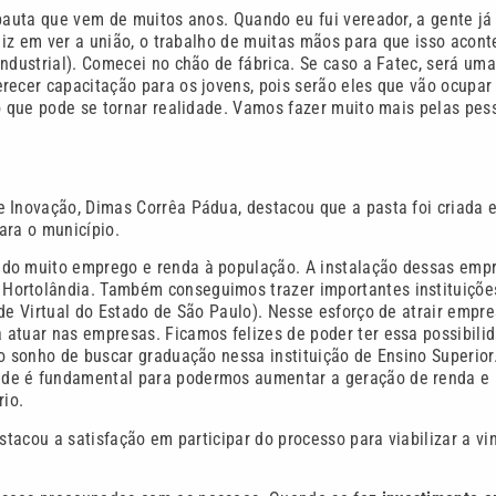
 pauta que vem de muitos anos. Quando eu fui vereador, a gente já
eliz em ver a união, o trabalho de muitas mãos para que isso acont
ndustrial). Comecei no chão de fábrica. Se caso a Fatec, será uma
recer capacitação para os jovens, pois serão eles que vão ocupar
jo que pode se tornar realidade. Vamos fazer muito mais pelas pes
e Inovação, Dimas Corrêa Pádua, destacou que a pasta foi criada 
ara o município.
ado muito emprego e renda à população. A instalação dessas emp
Hortolândia. Também conseguimos trazer importantes instituiçõe
de Virtual do Estado de São Paulo). Nesse esforço de atrair empre
 atuar nas empresas. Ficamos felizes de poder ter essa possibili
o sonho de buscar graduação nessa instituição de Ensino Superior
ade é fundamental para podermos aumentar a geração de renda e
rio.
stacou a satisfação em participar do processo para viabilizar a vi