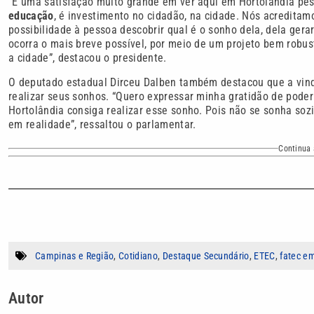
“É uma satisfação muito grande em ver aqui em Hortolândia p
educação
, é investimento no cidadão, na cidade. Nós acredita
possibilidade à pessoa descobrir qual é o sonho dela, dela gera
ocorra o mais breve possível, por meio de um projeto bem robu
a cidade”, destacou o presidente.
O deputado estadual Dirceu Dalben também destacou que a vind
realizar seus sonhos. “Quero expressar minha gratidão de pode
Hortolândia consiga realizar esse sonho. Pois não se sonha soz
em realidade”, ressaltou o parlamentar.
Continua 
Campinas e Região
,
Cotidiano
,
Destaque Secundário
,
ETEC
,
fatec e
Autor