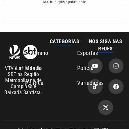
CATEGORIAS
NOS SIGA NAS
REDES
Cotidiano
Esportes
Mundo
Polícia
VTV é afiliada do
SBT na Região
Metropolitana de
Política
Variedades
Campinas e
Baixada Santista.
Sobre nós
Anuncie agora com a emissora VTV SBT
Área de cobertura que a VTV SBT acompanha:
Entre em contato com a VTV News