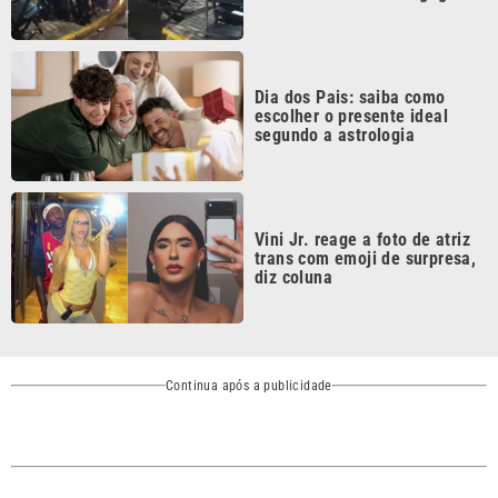
Continua após a publicidade
CATEGORIAS
NOS SIGA NAS
REDES
Cotidiano
Esportes
Mundo
Polícia
VTV é afiliada do
SBT na Região
Metropolitana de
Política
Variedades
Campinas e
Baixada Santista.
Sobre nós
Anuncie agora com a emissora VTV SBT