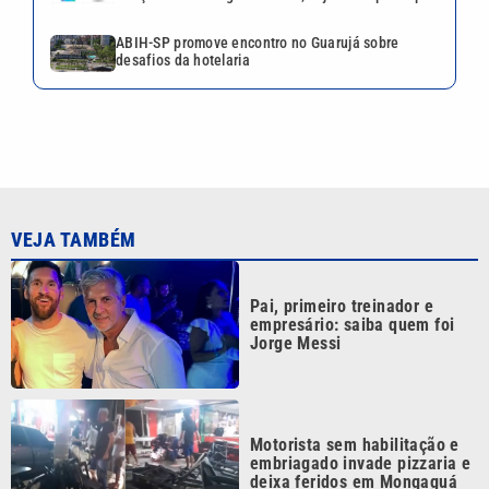
Jorge Messi
Motorista sem habilitação e
embriagado invade pizzaria e
deixa feridos em Mongaguá
Dia dos Pais: saiba como
escolher o presente ideal
segundo a astrologia
Vini Jr. reage a foto de atriz
trans com emoji de surpresa,
diz coluna