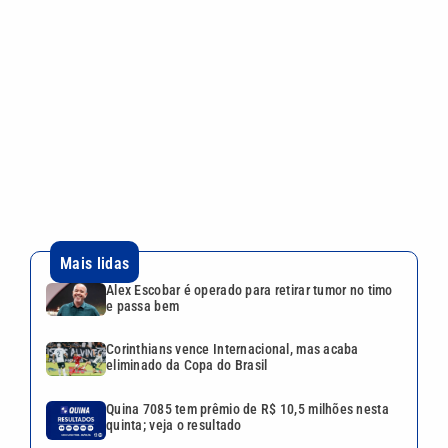
Mais lidas
Alex Escobar é operado para retirar tumor no timo
e passa bem
Corinthians vence Internacional, mas acaba
eliminado da Copa do Brasil
Quina 7085 tem prêmio de R$ 10,5 milhões nesta
quinta; veja o resultado
Mega-Sena 3041 sorteia prêmio de R$ 150 milhões
nesta quinta; veja o resultado
Lei aprova punição a deepfakes e endurece
combate à violência sexual infantil na internet
VEJA TAMBÉM