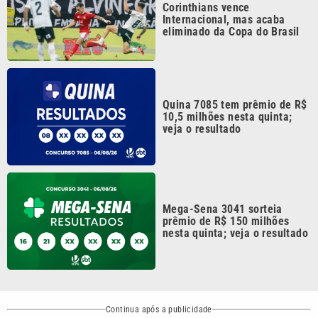
prêmio de R$ 150 milhões
nesta quinta; veja o resultado
Continua após a publicidade
CATEGORIAS
NOS SIGA NAS
REDES
Cotidiano
Esportes
Mundo
Polícia
VTV é afiliada do
SBT na Região
Metropolitana de
Política
Variedades
Campinas e
Baixada Santista.