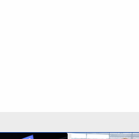
a pausa obrigatória
Pai nega aposentadoria d
opa do Mundo Feminina de
Seleção Brasileira: ‘As c