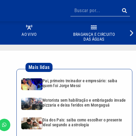
AO VIVO
BRAGANÇA E CIRCUITO
DAS ÁGUAS
Mais lidas
Pai, primeiro treinador e empresário: saiba
quem foi Jorge Messi
Motorista sem habilitação e embriagado invade
pizzaria e deixa feridos em Mongaguá
Dia dos Pais: saiba como escolher o presente
ideal segundo a astrologia