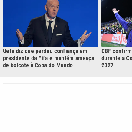
CATEGORIAS
Cotidian
VTV é afiliada do SBT na
Polícia
Região Metropolitana de
Campinas e Baixada
Santista.
Sobre nós
Anuncie agora com a emissora VTV SBT
Área de co
Copyright © 2026. Todos os direitos reservados | Empresa de Comunicaç