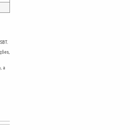
 SBT.
ções,
, a