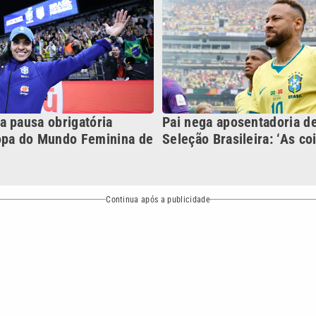
Continua após a publicidade
NO
o
Esportes
Mundo
Política
Variedades
bertura que a VTV SBT acompanha:
Entre em contato com a VTV News
ão PRM Ltda – CNPJ: 01.773.119.0001-60
Política de privacidade