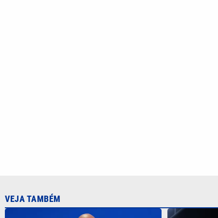
VEJA TAMBÉM
Uefa diz que perdeu confiança em
CBF confirm
presidente da Fifa e mantém ameaça
durante a C
de boicote à Copa do Mundo
2027