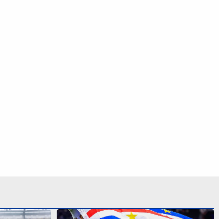
e Neymar na
Alguém viu? Anunciado pelo Colo-
oisas mudam’
Colo, Vozinha ‘some’ e negocia com
clube do Marrocos