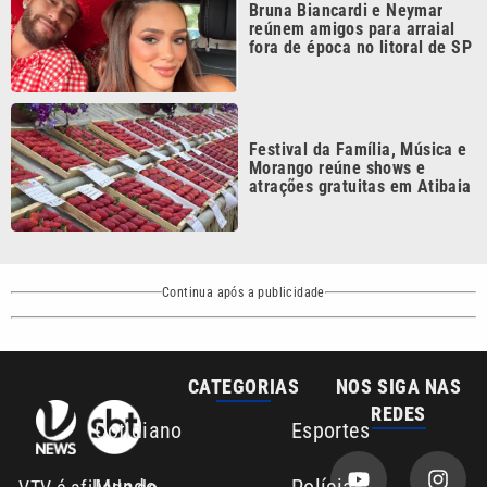
Bruna Biancardi e Neymar
reúnem amigos para arraial
fora de época no litoral de SP
Festival da Família, Música e
Morango reúne shows e
atrações gratuitas em Atibaia
Continua após a publicidade
CATEGORIAS
NOS SIGA NAS
REDES
Cotidiano
Esportes
Mundo
Polícia