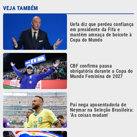
Uefa diz que perdeu confiança
em presidente da Fifa e
mantém ameaça de boicote à
Copa do Mundo
CBF confirma pausa
obrigatória durante a Copa do
Mundo Feminina de 2027
Pai nega aposentadoria de
Neymar na Seleção Brasileira:
‘As coisas mudam’
Alguém viu? Anunciado pelo
Colo-Colo, Vozinha ‘some’ e
negocia com clube do