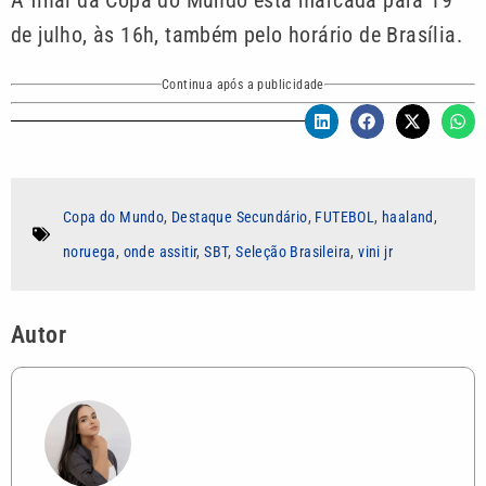
A final da Copa do Mundo está marcada para 19
de julho, às 16h, também pelo horário de Brasília.
Continua após a publicidade
Copa do Mundo
,
Destaque Secundário
,
FUTEBOL
,
haaland
,
noruega
,
onde assitir
,
SBT
,
Seleção Brasileira
,
vini jr
Autor