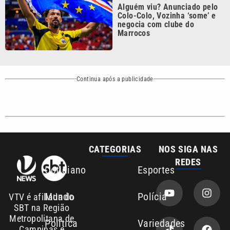
Marrocos
Continua após a publicidade
CATEGORIAS
NOS SIGA NAS
REDES
Cotidiano
Esportes
Mundo
Polícia
VTV é afiliada do
SBT na Região
Metropolitana de
Política
Variedades
Campinas e
Baixada Santista.