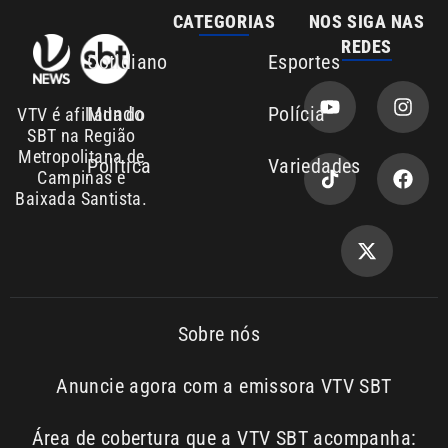
Cotidiano
Esportes
Mundo
Polícia
VTV é afiliada do
SBT na Região
Metropolitana de
Política
Variedades
Campinas e
Baixada Santista.
Sobre nós
Anuncie agora com a emissora VTV SBT
Área de cobertura que a VTV SBT acompanha:
Entre em contato com a VTV News