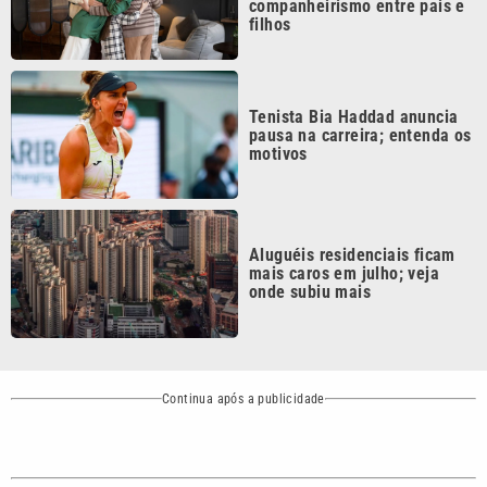
Continua após a publicidade
CATEGORIAS
NOS SIGA NAS
REDES
Cotidiano
Esportes
Mundo
Polícia
VTV é afiliada do
SBT na Região
Metropolitana de
Política
Variedades
Campinas e
Baixada Santista.