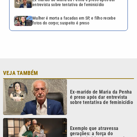
Ex-marido de Maria da Penha
é preso após dar entrevista
sobre tentativa de feminicídio
Exemplo que atravessa
gerações: a força do
companheirismo entre pais e
filhos
Tenista Bia Haddad anuncia
pausa na carreira; entenda os
motivos
Aluguéis residenciais ficam
mais caros em julho; veja
onde subiu mais