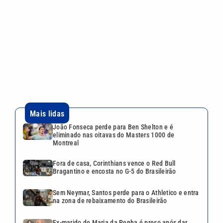
João Fonseca perde para Ben Shelton e é
eliminado nas oitavas do Masters 1000 de
Montreal
Fora de casa, Corinthians vence o Red Bull
Bragantino e encosta no G-5 do Brasileirão
Sem Neymar, Santos perde para o Athletico e entra
na zona de rebaixamento do Brasileirão
Ex-marido de Maria da Penha é preso após dar
entrevista sobre tentativa de feminicídio
Mulher é morta a facadas em SP, e filho recebe
fotos do corpo; suspeito é preso
VEJA TAMBÉM