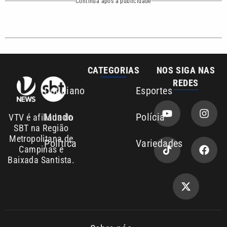
CATEGORIAS
NOS SIGA NAS
REDES
Cotidiano
Esportes
Mundo
Polícia
VTV é afiliada do
SBT na Região
Metropolitana de
Política
Variedades
Campinas e
Baixada Santista.
Sobre nós
Anuncie agora com a emissora VTV SBT