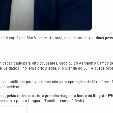
ida Marquês de São Vicente. Ao todo, o acidente deixou
duas pes
om capacidade para oito ocupantes, decolou do Aeroporto Campo d
al Salgado Filho, em Porto Alegre, Rio Grande do Sul. A queda oco
tava habilitada para voar, mas não para operações de táxi aéreo. 
 do acidente.
u, pelas redes sociais, a primeira viagem a bordo do King Air F9
mbarcar para o Uruguai. “Família reunida”, festejou.