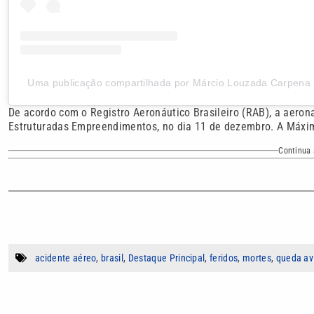
Uma publicação compartilhada por Márcio Louzada Carpena
De acordo com o Registro Aeronáutico Brasileiro (RAB), a aero
Estruturadas Empreendimentos, no dia 11 de dezembro. A Máx
Continua 
acidente aéreo
,
brasil
,
Destaque Principal
,
feridos
,
mortes
,
queda av
Autor