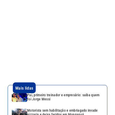
Mais lidas
Pai, primeiro treinador e empresário: saiba quem
foi Jorge Messi
Motorista sem habilitação e embriagado invade
pizzaria e deixa feridos em Mongaguá
Dia dos Pais: saiba como escolher o presente ideal
segundo a astrologia
Desafio Teleton revela kit completo e abre
doações nesta segunda-feira; veja como participar
ABIH-SP promove encontro no Guarujá sobre
desafios da hotelaria