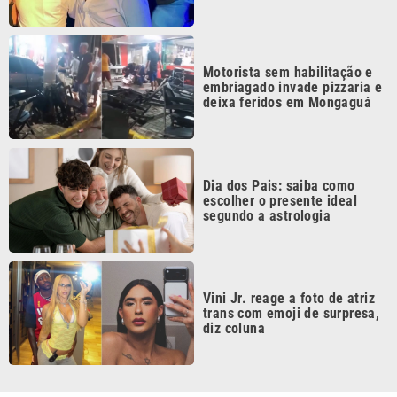
Vini Jr. reage a foto de atriz
trans com emoji de surpresa,
diz coluna
Continua após a publicidade
CATEGORIAS
NOS SIGA NAS
REDES
Cotidiano
Esportes
Mundo
Polícia
VTV é afiliada do
SBT na Região
Metropolitana de
Política
Variedades
Campinas e
Baixada Santista.