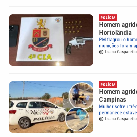
POLÍCIA
Homem agride
Hortolândia
PM flagrou o home
munições foram a
Luana Gasparetto
POLÍCIA
Homem agride
Campinas
Mulher sofreu três
permanece estável;
Luana Gasparetto