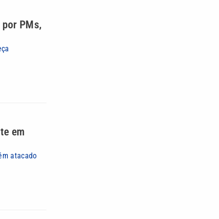
 por PMs,
eça
nte em
bém atacado