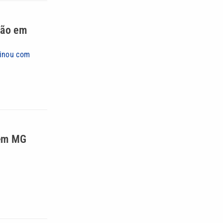
são em
minou com
 em MG