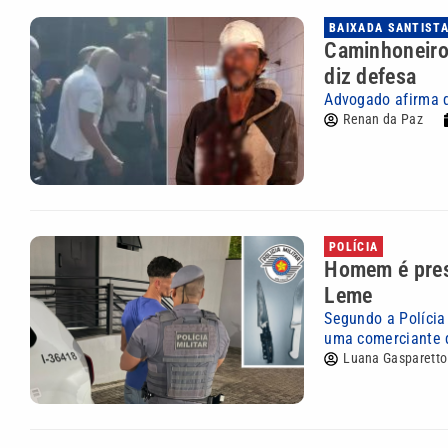
BAIXADA SANTIST
Caminhoneiro 
diz defesa
Advogado afirma q
Renan da Paz
POLÍCIA
Homem é pres
Leme
Segundo a Polícia
uma comerciante q
Luana Gasparetto