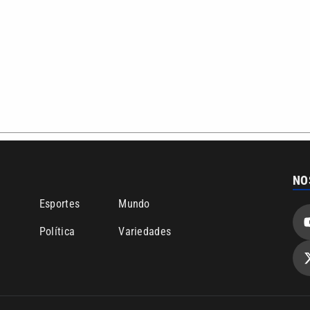
NO
o
Esportes
Mundo
Política
Variedades
bertura que a VTV SBT acompanha:
Entre em contato com a VTV News
ão PRM Ltda – CNPJ: 01.773.119.0001-60
Política de privacidade