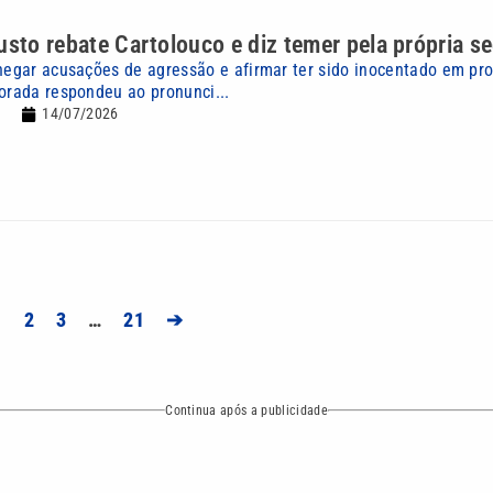
usto rebate Cartolouco e diz temer pela própria s
 negar acusações de agressão e afirmar ter sido inocentado em pr
morada respondeu ao pronunci...
14/07/2026
1
2
3
…
21
➔
Continua após a publicidade