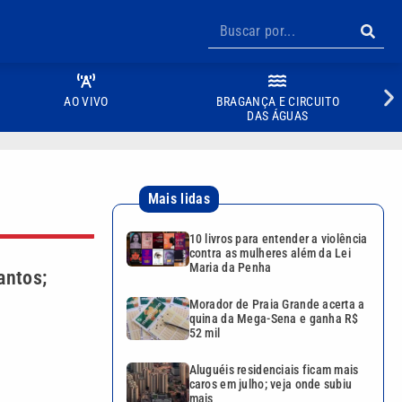
AO VIVO
BRAGANÇA E CIRCUITO
DAS ÁGUAS
Mais lidas
10 livros para entender a violência
contra as mulheres além da Lei
Maria da Penha
antos;
Morador de Praia Grande acerta a
quina da Mega-Sena e ganha R$
52 mil
Aluguéis residenciais ficam mais
caros em julho; veja onde subiu
mais