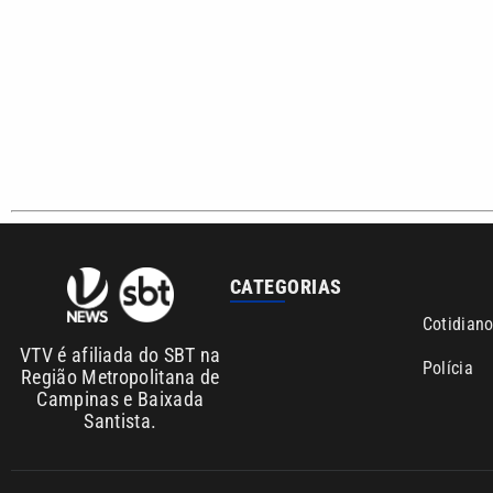
CATEGORIAS
Cotidian
VTV é afiliada do SBT na
Polícia
Região Metropolitana de
Campinas e Baixada
Santista.
Sobre nós
Anuncie agora com a emissora VTV SBT
Área de co
Copyright © 2026. Todos os direitos reservados | Empresa de Comunicaç