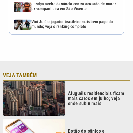
Aluguéis residenciais ficam
mais caros em julho; veja
onde subiu mais
Botão do pânico e
localização: 7 apps para a
segurança das mulheres
Defesa Civil de SP emite
alerta de ventos de até 100
km/h para 24 regiões do
estado
Alerta do Inmet: entenda o
que significam as cores
amarela, laranja e vermelha