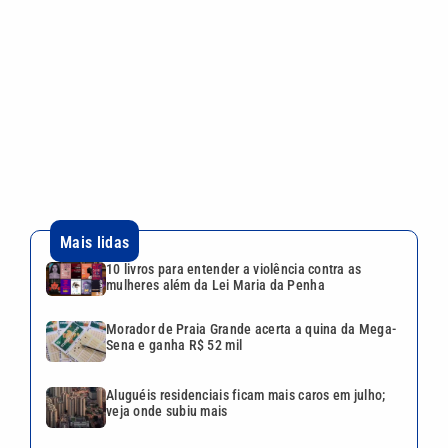
10 livros para entender a violência contra as
mulheres além da Lei Maria da Penha
Morador de Praia Grande acerta a quina da Mega-
Sena e ganha R$ 52 mil
Aluguéis residenciais ficam mais caros em julho;
veja onde subiu mais
Justiça aceita denúncia contra acusado de matar
ex-companheira em São Vicente
Vini Jr. é o jogador brasileiro mais bem pago do
mundo; veja o ranking completo
VEJA TAMBÉM