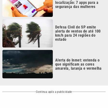
Continua após a publicidade
CATEGORIAS
NOS SIGA NAS
REDES
Cotidiano
Esportes
Mundo
Polícia
VTV é afiliada do
SBT na Região
Metropolitana de
Política
Variedades
Campinas e
Baixada Santista.