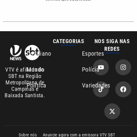
CATEGORIAS
NOS SIGA NAS
REDES
Cotidiano
Esportes
Mundo
Polícia
VTV é afiliada do
SBT na Região
Metropolitana de
Política
Variedades
Campinas e
Baixada Santista.
Sobre nós
Anuncie agora com a emissora VTV SBT
Área de cobertura que a VTV SBT acompanha:
Entre em contato com a VTV News