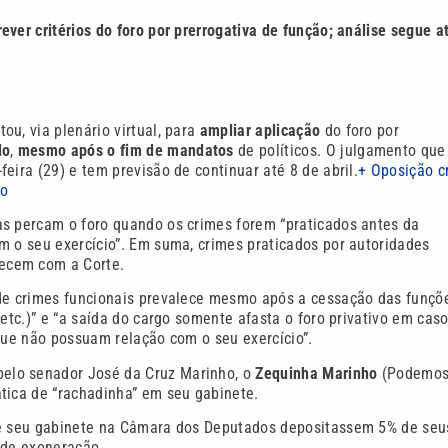
ver critérios do foro por prerrogativa de função; análise segue a
tou, via plenário virtual, para
ampliar aplicação
do foro por
do
,
mesmo após o fim de mandatos
de políticos. O julgamento que
eira (29) e tem previsão de continuar até 8 de abril.
+ Oposição cr
do
as percam o foro quando os crimes forem “praticados antes da
m o seu exercício”. Em suma, crimes praticados por autoridades
ecem com a Corte.
 de crimes funcionais prevalece mesmo após a cessação das funçõ
 etc.)” e “a saída do cargo somente afasta o foro privativo em cas
 que não possuam relação com o seu exercício”.
 pelo senador José da Cruz Marinho, o
Zequinha Marinho
(Podemos
tica de “rachadinha” em seu gabinete.
 de seu gabinete na Câmara dos Deputados depositassem 5% de seu
a de exoneração