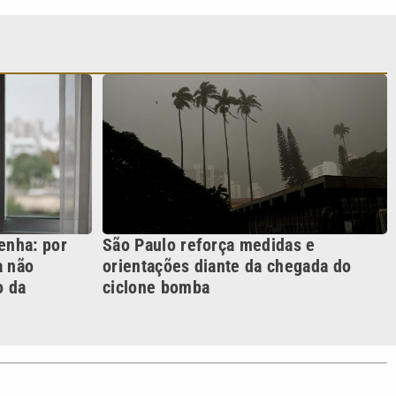
enha: por
São Paulo reforça medidas e
a não
orientações diante da chegada do
o da
ciclone bomba
S SIGA NAS REDES