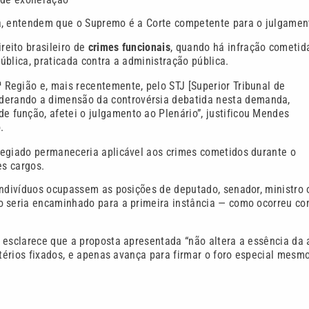
sa, entendem que o Supremo é a Corte competente para o julgamen
eito brasileiro de
crimes funcionais
, quando há infração cometid
blica, praticada contra a administração pública.
1ª Região e, mais recentemente, pelo STJ [Superior Tribunal de
siderando a dimensão da controvérsia debatida nesta demanda,
de função, afetei o julgamento ao Plenário”, justificou Mendes
.
legiado permaneceria aplicável aos crimes cometidos durante o
es cargos.
indivíduos ocupassem as posições de deputado, senador, ministro 
o seria encaminhado para a primeira instância — como ocorreu c
 esclarece que a proposta apresentada “não altera a essência da 
itérios fixados, e apenas avança para firmar o foro especial mesm