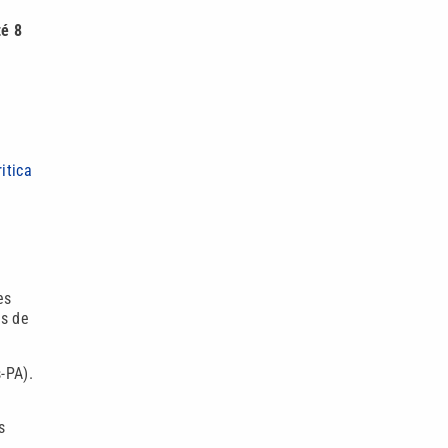
té 8
itica
es
os de
-PA).
s