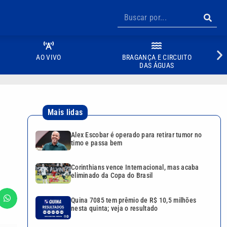
AO VIVO
BRAGANÇA E CIRCUITO
DAS ÁGUAS
Mais lidas
Alex Escobar é operado para retirar tumor no
timo e passa bem
Corinthians vence Internacional, mas acaba
eliminado da Copa do Brasil
Quina 7085 tem prêmio de R$ 10,5 milhões
nesta quinta; veja o resultado