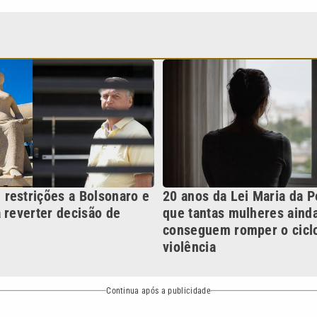
restrições a Bolsonaro e
20 anos da Lei Maria da P
 reverter decisão de
que tantas mulheres aind
conseguem romper o cicl
violência
Continua após a publicidade
NO
o
Esportes
Mundo
Política
Variedades
bertura que a VTV SBT acompanha:
Entre em contato com a VTV News