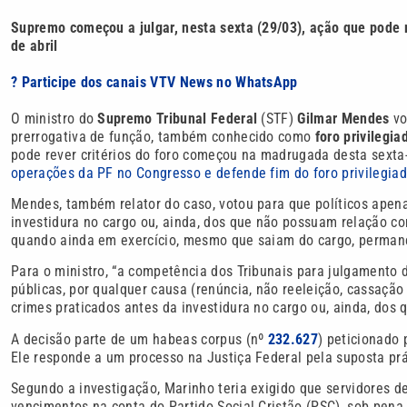
Supremo começou a julgar, nesta sexta (29/03), ação que pode re
de abril
? Participe dos canais VTV News no WhatsApp
O ministro do
Supremo Tribunal Federal
(STF)
Gilmar Mendes
vo
prerrogativa de função, também conhecido como
foro privilegia
pode rever critérios do foro começou na madrugada desta sexta-f
operações da PF no Congresso e defende fim do foro privilegia
Mendes, também relator do caso, votou para que políticos apen
investidura no cargo ou, ainda, dos que não possuam relação co
quando ainda em exercício, mesmo que saiam do cargo, perman
Para o ministro, “a competência dos Tribunais para julgamento
públicas, por qualquer causa (renúncia, não reeleição, cassação
crimes praticados antes da investidura no cargo ou, ainda, dos
A decisão parte de um
habeas corpus (nº
232.627
) peticionado
Ele responde a um processo na Justiça Federal pela suposta prá
Segundo a investigação, Marinho teria exigido que servidores
vencimentos na conta do Partido Social Cristão (PSC), sob pen