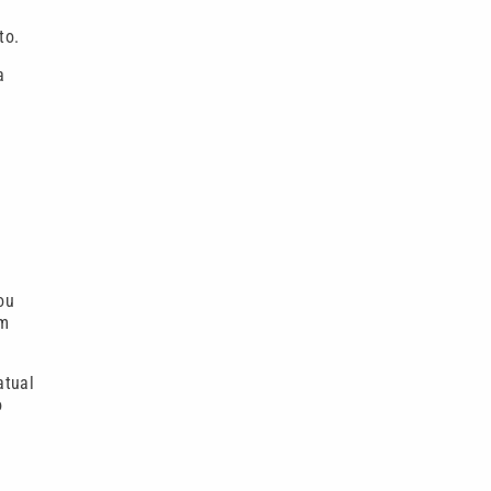
to.
a
ou
om
atual
o