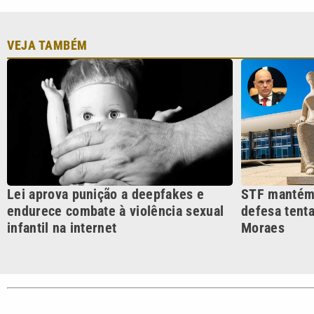
Lei aprova punição a deepfakes e
STF mantém 
endurece combate à violência sexual
defesa tenta
infantil na internet
Moraes
CATEGORIAS
Cotidian
VTV é afiliada do SBT na
Polícia
Região Metropolitana de
Campinas e Baixada
Santista.
Sobre nós
Anuncie agora com a emissora VTV SBT
Área de co