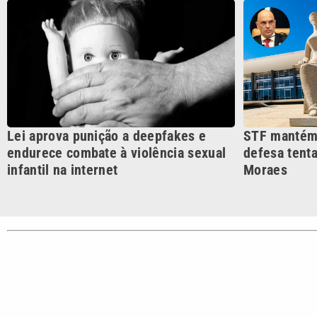
CATEGORIAS
Cotidian
VTV é afiliada do SBT na
Polícia
Região Metropolitana de
Campinas e Baixada
Santista.
Sobre nós
Anuncie agora com a emissora VTV SBT
Área de co
Copyright © 2026. Todos os direitos reservados | Empresa de Comunicaç