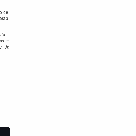
ão de
esta
 da
her —
er de