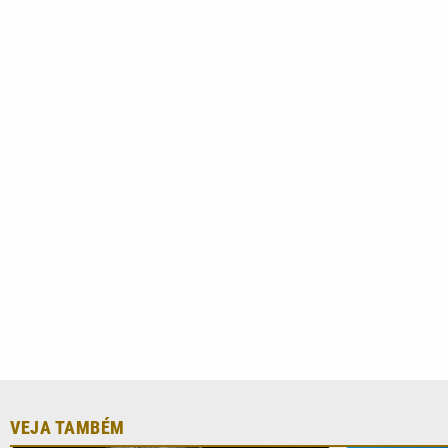
VEJA TAMBÉM
Lei aprova punição a deepfakes e
STF mantém 
endurece combate à violência sexual
defesa tenta
infantil na internet
Moraes