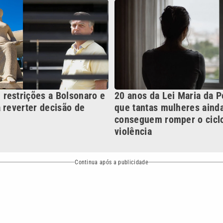
violência
Continua após a publicidade
NO
o
Esportes
Mundo
Política
Variedades
bertura que a VTV SBT acompanha:
Entre em contato com a VTV News
ão PRM Ltda – CNPJ: 01.773.119.0001-60
Política de privacidade