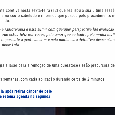
nte coletiva nesta sexta-feira (12) que realizou a sua última sess
ele no couro cabeludo e informou que passou pelo procedimento n
tando.
e a radioterapia é para sumir com qualquer perspectiva [de evolução
r que estou feliz por vocês, pelo amor que eu tenho pela minha mul
 importante a gente amar — e pela minha cura definitiva desse cânc
, disse Lula.
rgia a laser para a remoção de uma queratose (lesão precursora de
ês semanas, com cada aplicação durando cerca de 2 minutos.
lia após retirar câncer de pele
s e retoma agenda na segunda