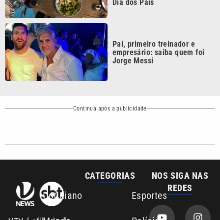
Pai, primeiro treinador e
empresário: saiba quem foi
Jorge Messi
Continua após a publicidade
CATEGORIAS
NOS SIGA NAS
REDES
Cotidiano
Esportes
Mundo
Polícia
VTV é afiliada do
SBT na Região
Metropolitana de
Política
Variedades
Campinas e
Baixada Santista.