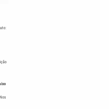
uto:
ição
aixo
 Nos