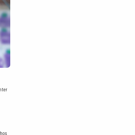
nter
nhos