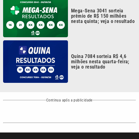
Continua após a publicidade
CATEGORIAS
NOS SIGA NAS
REDES
Cotidiano
Esportes
Mundo
Polícia
VTV é afiliada do
SBT na Região
Metropolitana de
Política
Variedades
Campinas e
Baixada Santista.
Sobre nós
Anuncie agora com a emissora VTV SBT