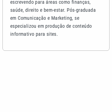
escrevendo para áreas como finanças,
saúde, direito e bem-estar. Pós-graduada
em Comunicação e Marketing, se
especializou em produção de conteúdo
informativo para sites.
Mais lidas
Quina 7086 sorteia R$ 600 mil nesta sexta; veja o
resultado
Tenista Bia Haddad anuncia pausa na carreira;
entenda os motivos