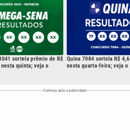
Continua após a publicidade
NO
o
Esportes
Mundo
Política
Variedades
bertura que a VTV SBT acompanha:
Entre em contato com a VTV News
ão PRM Ltda – CNPJ: 01.773.119.0001-60
Política de privacidade