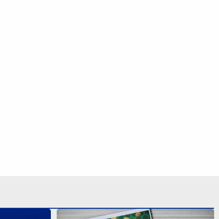
Aposta de Campinas acerta quina da
Mega-Sena 3040 e leva mais de R$ 47
 milhões
mil
 resultado