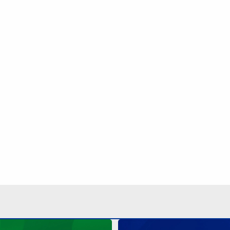
041 sorteia prêmio de R$
Quina 7084 sorteia R$ 4,6
nesta quinta; veja o
nesta quarta-feira; veja o