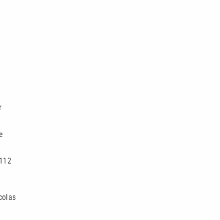
r
e
 112
colas