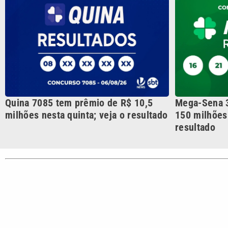
CATEGORIAS
Cotidian
VTV é afiliada do SBT na
Polícia
Região Metropolitana de
Campinas e Baixada
Santista.
Sobre nós
Anuncie agora com a emissora VTV SBT
Área de co
Copyright © 2026. Todos os direitos reservados | Empresa de Comunicaç