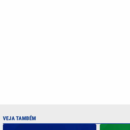
VEJA TAMBÉM
Quina 7085 tem prêmio de R$ 10,5
Mega-Sena 3
milhões nesta quinta; veja o resultado
150 milhões 
resultado