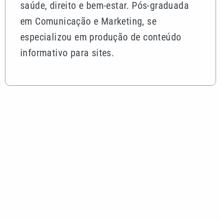
saúde, direito e bem-estar. Pós-graduada
em Comunicação e Marketing, se
especializou em produção de conteúdo
informativo para sites.
Mais lidas
Em jogo de cinco gols, Palmeiras perde para o
Fortaleza, mas avança na Copa do Brasil
Quina 7084 sorteia R$ 4,6 milhões nesta quarta-
feira; veja o resultado
Greve da CPTM chega ao fim com promessa de