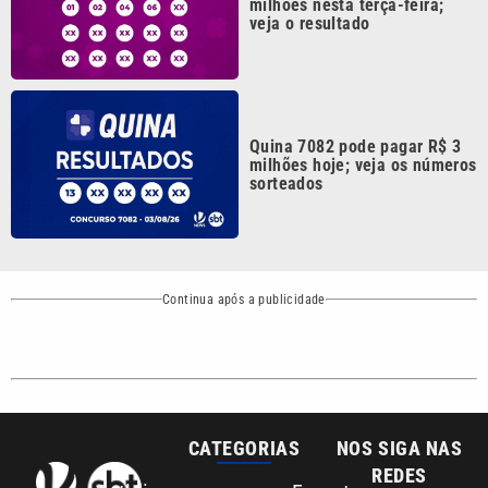
CATEGORIAS
NOS SIGA NAS
REDES
Cotidiano
Esportes
Mundo
Polícia
VTV é afiliada do
SBT na Região
Metropolitana de
Política
Variedades
Campinas e
Baixada Santista.
Sobre nós
Anuncie agora com a emissora VTV SBT