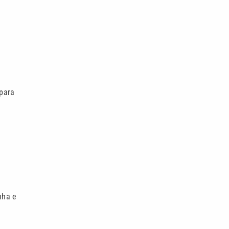
 para
nha e