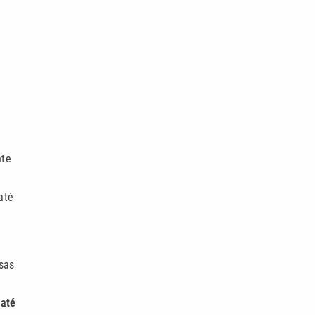
nte
até
sas
m
até