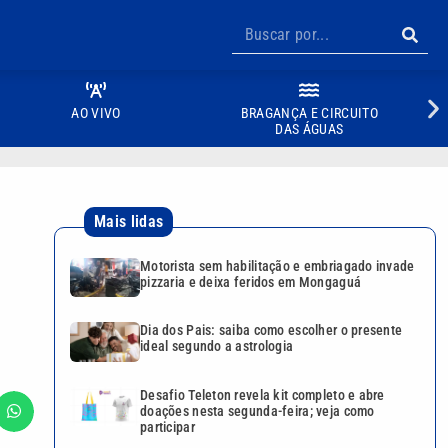
AO VIVO
BRAGANÇA E CIRCUITO
DAS ÁGUAS
Mais lidas
Motorista sem habilitação e embriagado invade
pizzaria e deixa feridos em Mongaguá
Dia dos Pais: saiba como escolher o presente
ideal segundo a astrologia
Desafio Teleton revela kit completo e abre
doações nesta segunda-feira; veja como
participar