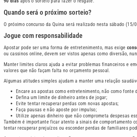
90 dias
após o sorteio para fazer o resgate.
Quando será o próximo sorteio?
O próximo concurso da Quina será realizado nesta sábado (15/0
Jogue com responsabilidade
Apostar pode ser uma forma de entretenimento, mas exige
cons
ou cassinos online, devem ser vistos apenas como diversão, nu
Manter limites claros ajuda a evitar problemas financeiros e em
valores que não façam falta no orçamento pessoal.
Algumas atitudes simples ajudam a manter uma relação saudáv
Encare as apostas como entretenimento, não como fonte d
Defina um limite de dinheiro antes de jogar;
Evite tentar recuperar perdas com novas apostas;
Faça pausas e não aposte por impulso;
Utilize apenas dinheiro que não comprometa despesas ess
Também é importante ficar atento a sinais de comportamento c
tentar recuperar prejuízos ou esconder perdas de familiares po